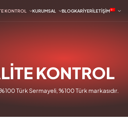
TE KONTROL
KURUMSAL
BLOG
KARIYER
İLETIŞIM
LİTE KONTROL
%100 Türk Sermayeli, %100 Türk markasıdır.