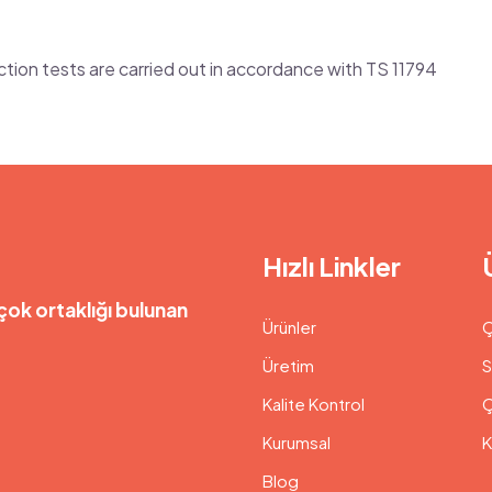
ion tests are carried out in accordance with TS 11794
Hızlı Linkler
çok ortaklığı bulunan
Ürünler
Ç
Üretim
S
Kalite Kontrol
Ç
Kurumsal
K
Blog