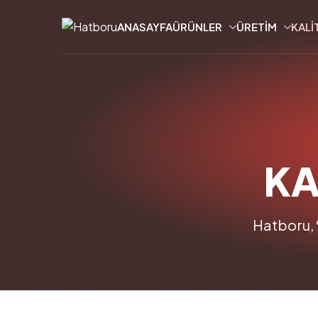
ANASAYFA
ÜRÜNLER
ÜRETIM
KALI
KA
Hatboru, 