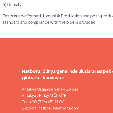
5) Density
Tests are performed. Uygunluk Production and post-product
standard and compliance with the pipe is provided.
Hatboru, dünya genelinde uluslararası pek 
global bir kuruluştur.
Antakya Organize Sanayi Bölgesi
Antakya / Hatay/ TÜRKİYE
Tel: +90 (326) 451 21 00
E-posta:
hatboru@hatboru.com