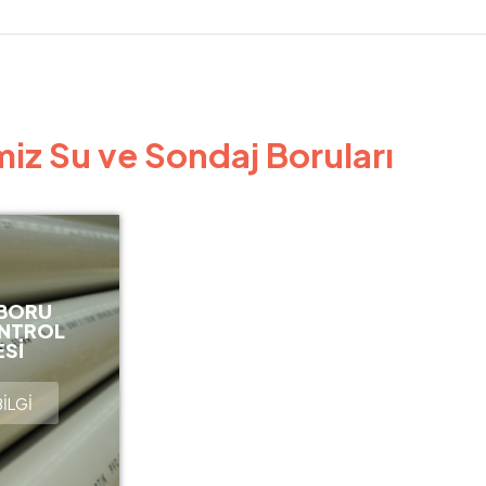
miz Su ve Sondaj Boruları
 BORU
ONTROL
SI
BİLGİ