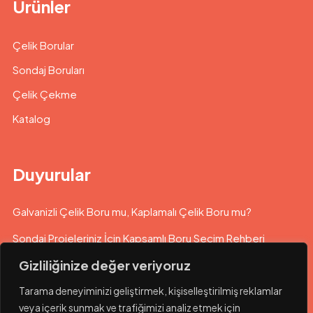
Ürünler
Çelik Borular
Sondaj Boruları
Çelik Çekme
Katalog
Duyurular
Galvanizli Çelik Boru mu, Kaplamalı Çelik Boru mu?
Sondaj Projeleriniz İçin Kapsamlı Boru Seçim Rehberi
Gizliliğinize değer veriyoruz
Su Kuyusu Sondajlarında Doğru Boru Seçimi
Tarama deneyiminizi geliştirmek, kişiselleştirilmiş reklamlar
veya içerik sunmak ve trafiğimizi analiz etmek için