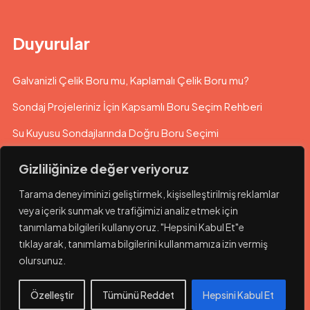
Duyurular
Galvanizli Çelik Boru mu, Kaplamalı Çelik Boru mu?
Sondaj Projeleriniz İçin Kapsamlı Boru Seçim Rehberi
Su Kuyusu Sondajlarında Doğru Boru Seçimi
Gizliliğinize değer veriyoruz
Tarama deneyiminizi geliştirmek, kişiselleştirilmiş reklamlar
veya içerik sunmak ve trafiğimizi analiz etmek için
tanımlama bilgileri kullanıyoruz. "Hepsini Kabul Et"e
tıklayarak, tanımlama bilgilerini kullanmamıza izin vermiş
olursunuz.
© 2023 Hatboru. Her hakkı saklıdır.
Özelleştir
Tümünü Reddet
Hepsini Kabul Et