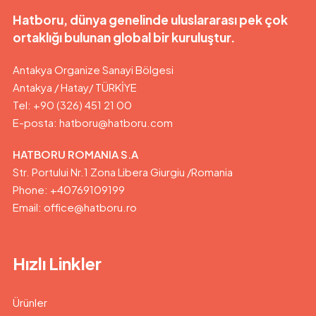
Hatboru, dünya genelinde uluslararası pek çok
ortaklığı bulunan global bir kuruluştur.
Antakya Organize Sanayi Bölgesi
Antakya / Hatay/ TÜRKİYE
Tel: +90 (326) 451 21 00
E-posta:
hatboru@hatboru.com
HATBORU ROMANIA S.A
Str. Portului Nr.1 Zona Libera Giurgiu /Romania
Phone: +40769109199
Email: office@hatboru.ro
Hızlı Linkler
Ürünler