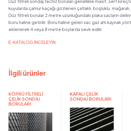
Düz filtreli sondaj techiz boruları genellikle masif, sert kireçt
kuyularda çamur kaçağı gözlenen çatlaklı, boşluklu, mağaralı, s
Düz filtreli borular 2 metre uzunluğundaki plaka sacların delinm
boru haline getirilir. Boru haline gelen sac gaz altı kaynak yö
eklenerek 4 veya 8 metre boylarda sevk edilir.
E-KATALOG İNCELEYİN
İlgili ürünler
KÖPRÜ FİLTRELİ
KAPALI ÇELİK
ÇELİK SONDAJ
SONDAJ BORULARI
BORULARI