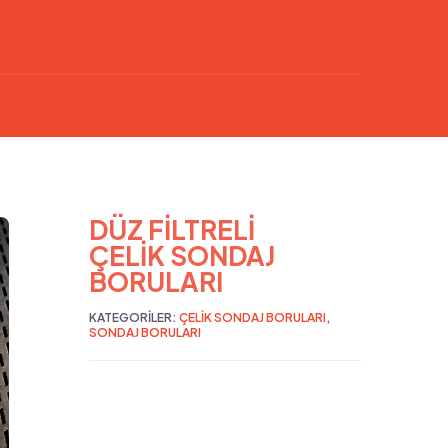
DÜZ FİLTRELİ
ÇELİK SONDAJ
BORULARI
KATEGORILER:
ÇELIK SONDAJ BORULARI
,
SONDAJ BORULARI