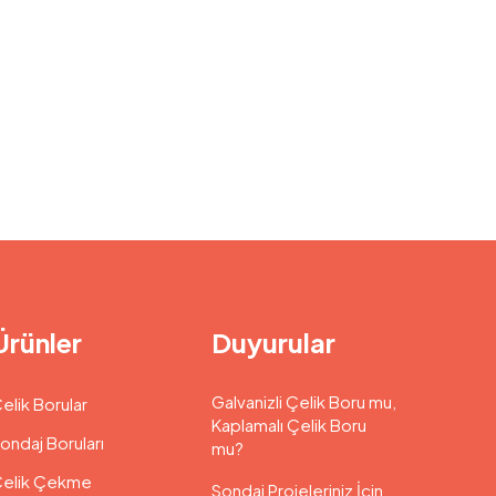
Ürünler
Duyurular
Galvanizli Çelik Boru mu,
elik Borular
Kaplamalı Çelik Boru
ondaj Boruları
mu?
elik Çekme
Sondaj Projeleriniz İçin