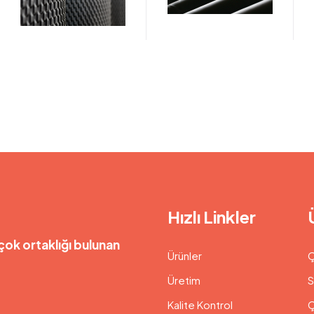
Hızlı Linkler
çok ortaklığı bulunan
Ürünler
Ç
Üretim
S
Kalite Kontrol
Ç