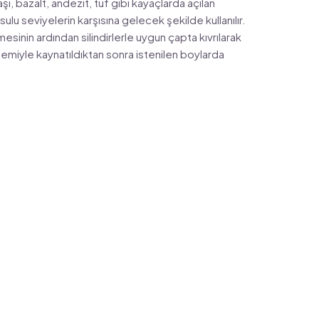
aşı, bazalt, andezit, tüf gibi kayaçlarda açılan
ulu seviyelerin karşısına gelecek şekilde kullanılır.
esinin ardından silindirlerle uygun çapta kıvrılarak
ntemiyle kaynatıldıktan sonra istenilen boylarda