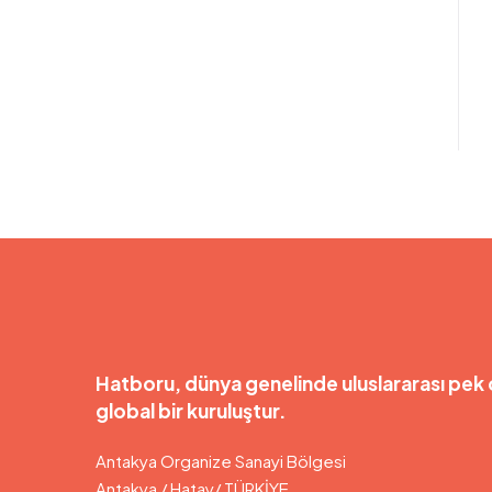
Hatboru, dünya genelinde uluslararası pek 
global bir kuruluştur.
Antakya Organize Sanayi Bölgesi
Antakya / Hatay/ TÜRKİYE