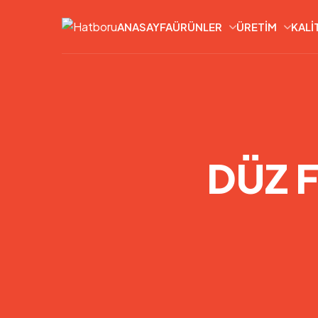
ANASAYFA
ÜRÜNLER
ÜRETIM
KALI
DÜZ F