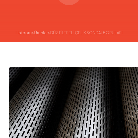
Hatboru
>
Ürünler
>
DÜZ FİLTRELİ ÇELİK SONDAJ BORULARI