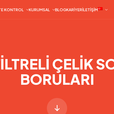
TE KONTROL
KURUMSAL
BLOG
KARIYER
İLETIŞIM
İLTRELİ ÇELİK 
BORULARI