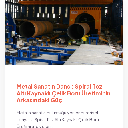
BLOG
Metal Sanatın Dansı: Spiral Toz
Altı Kaynaklı Çelik Boru Üretiminin
Arkasındaki Güç
Metalin sanatla buluştuğu yer, endüstriyel
dünyada Spiral Toz Altı Kaynaklı Çelik Boru
Üretimi atölyeleri...