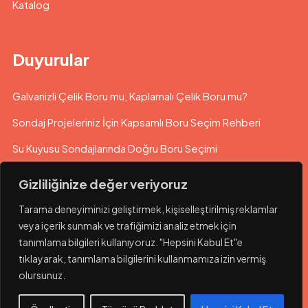
Katalog
Duyurular
Galvanizli Çelik Boru mu, Kaplamalı Çelik Boru mu?
Sondaj Projeleriniz İçin Kapsamlı Boru Seçim Rehberi
Su Kuyusu Sondajlarında Doğru Boru Seçimi
Gizliliğinize değer veriyoruz
Tarama deneyiminizi geliştirmek, kişiselleştirilmiş reklamlar
veya içerik sunmak ve trafiğimizi analiz etmek için
tanımlama bilgileri kullanıyoruz. "Hepsini Kabul Et"e
tıklayarak, tanımlama bilgilerini kullanmamıza izin vermiş
olursunuz.
© 2023 Hatboru. Her hakkı saklıdır.