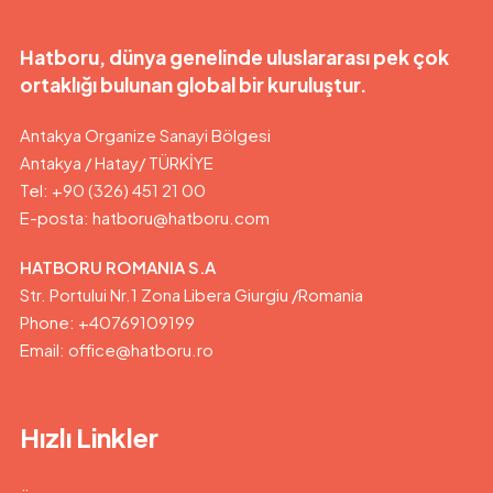
Hatboru, dünya genelinde uluslararası pek çok
ortaklığı bulunan global bir kuruluştur.
Antakya Organize Sanayi Bölgesi
Antakya / Hatay/ TÜRKİYE
Tel: +90 (326) 451 21 00
E-posta:
hatboru@hatboru.com
HATBORU ROMANIA S.A
Str. Portului Nr.1 Zona Libera Giurgiu /Romania
Phone: +40769109199
Email: office@hatboru.ro
Hızlı Linkler