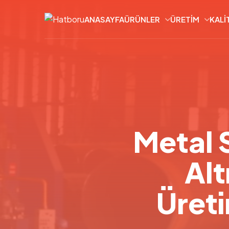
ANASAYFA
ÜRÜNLER
ÜRETIM
KALI
Metal S
Alt
Üreti