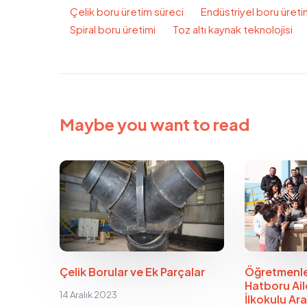
Çelik boru üretim süreci
Endüstriyel boru üreti
Spiral boru üretimi
Toz altı kaynak teknolojisi
Maybe you want to read
Çelik Borular ve Ek Parçalar
Öğretmenl
Hatboru Aile
14 Aralık 2023
İlkokulu Ar