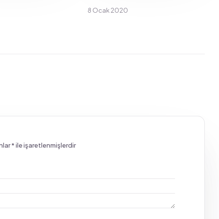
8 Ocak 2020
nlar
*
ile işaretlenmişlerdir