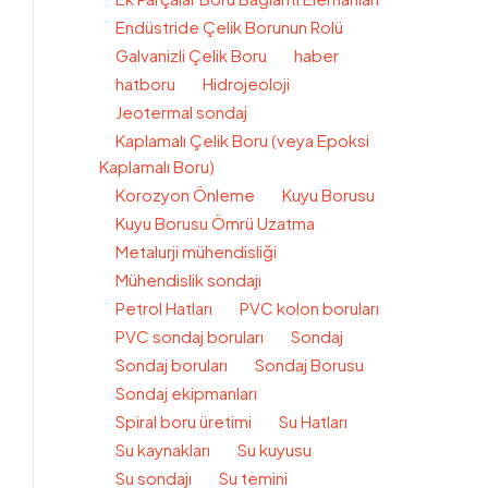
Endüstride Çelik Borunun Rolü
Galvanizli Çelik Boru
haber
hatboru
Hidrojeoloji
Jeotermal sondaj
Kaplamalı Çelik Boru (veya Epoksi
Kaplamalı Boru)
Korozyon Önleme
Kuyu Borusu
Kuyu Borusu Ömrü Uzatma
Metalurji mühendisliği
Mühendislik sondajı
Petrol Hatları
PVC kolon boruları
PVC sondaj boruları
Sondaj
Sondaj boruları
Sondaj Borusu
Sondaj ekipmanları
Spiral boru üretimi
Su Hatları
Su kaynakları
Su kuyusu
Su sondajı
Su temini