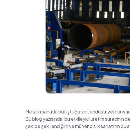
Metalin sanatla buluştuğu yer, endüstriyel dünyada 
Bu blog yazısında, bu etkileyici üretim sürecinin de
şekilde şekillendiğini ve mühendislik sanatının bu