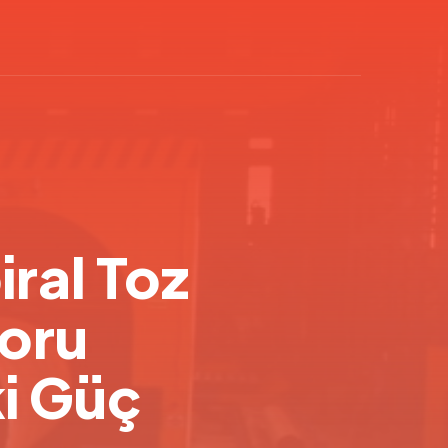
iral Toz
Boru
ki Güç