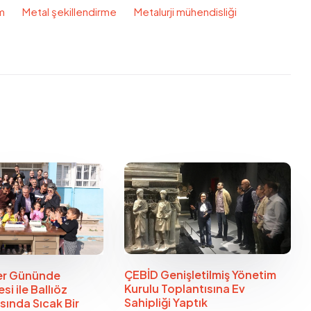
m
Metal şekillendirme
Metalurji mühendisliği
View all Posts
ÇEBİD Genişletilmiş Yönetim
er Gününde
Kurulu Toplantısına Ev
si ile Ballıöz
Sahipliği Yaptık
asında Sıcak Bir