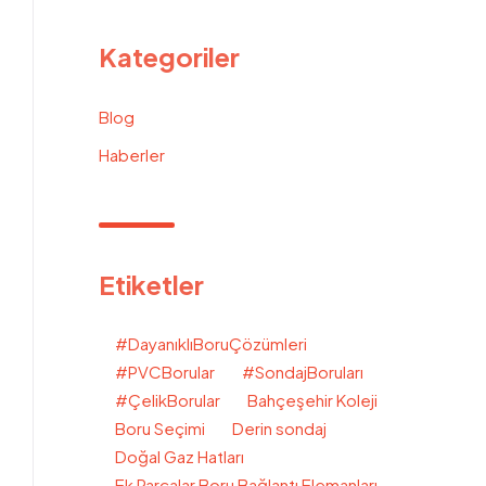
Kategoriler
Blog
Haberler
Etiketler
#DayanıklıBoruÇözümleri
#PVCBorular
#SondajBoruları
#ÇelikBorular
Bahçeşehir Koleji
Boru Seçimi
Derin sondaj
Doğal Gaz Hatları
Ek Parçalar Boru Bağlantı Elemanları