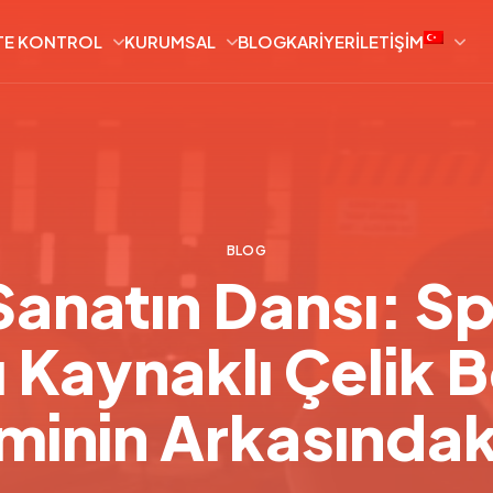
TE KONTROL
KURUMSAL
BLOG
KARIYER
İLETIŞIM
BLOG
anatın Dansı: Sp
ı Kaynaklı Çelik 
minin Arkasında