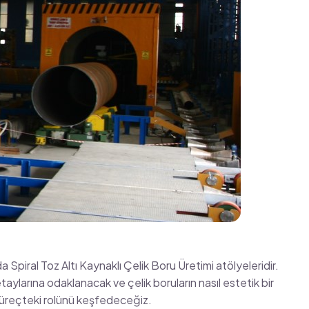
Spiral Toz Altı Kaynaklı Çelik Boru Üretimi atölyeleridir.
taylarına odaklanacak ve çelik boruların nasıl estetik bir
 süreçteki rolünü keşfedeceğiz.