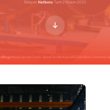
Ekleyen
Hatboru
Tarih
21 Kasım 2023
>
Blog
>
Metal Sanatın Dansı: Spiral Toz Altı Kaynaklı Çelik Boru Üretiminin