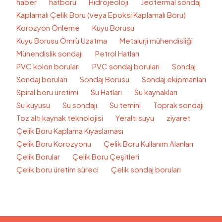
haber
hatboru
Hidrojeoloji
Jeotermal sondaj
Kaplamalı Çelik Boru (veya Epoksi Kaplamalı Boru)
Korozyon Önleme
Kuyu Borusu
Kuyu Borusu Ömrü Uzatma
Metalurji mühendisliği
Mühendislik sondajı
Petrol Hatları
PVC kolon boruları
PVC sondaj boruları
Sondaj
Sondaj boruları
Sondaj Borusu
Sondaj ekipmanları
Spiral boru üretimi
Su Hatları
Su kaynakları
Su kuyusu
Su sondajı
Su temini
Toprak sondajı
Toz altı kaynak teknolojisi
Yeraltı suyu
ziyaret
Çelik Boru Kaplama Kıyaslaması
Çelik Boru Korozyonu
Çelik Boru Kullanım Alanları
Çelik Borular
Çelik Boru Çeşitleri
Çelik boru üretim süreci
Çelik sondaj boruları