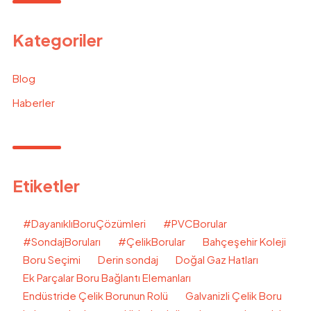
Kategoriler
Blog
Haberler
Etiketler
#DayanıklıBoruÇözümleri
#PVCBorular
#SondajBoruları
#ÇelikBorular
Bahçeşehir Koleji
Boru Seçimi
Derin sondaj
Doğal Gaz Hatları
Ek Parçalar Boru Bağlantı Elemanları
Endüstride Çelik Borunun Rolü
Galvanizli Çelik Boru