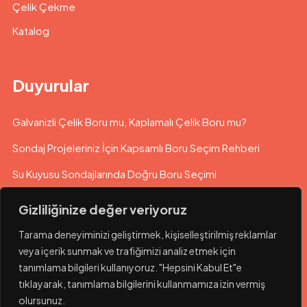
Çelik Çekme
Katalog
Duyurular
Galvanizli Çelik Boru mu, Kaplamalı Çelik Boru mu?
Sondaj Projeleriniz İçin Kapsamlı Boru Seçim Rehberi
Su Kuyusu Sondajlarında Doğru Boru Seçimi
Gizliliğinize değer veriyoruz
Tarama deneyiminizi geliştirmek, kişiselleştirilmiş reklamlar
veya içerik sunmak ve trafiğimizi analiz etmek için
tanımlama bilgileri kullanıyoruz. "Hepsini Kabul Et"e
tıklayarak, tanımlama bilgilerini kullanmamıza izin vermiş
olursunuz.