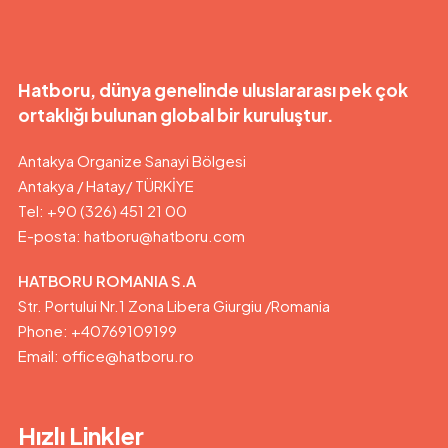
Hatboru, dünya genelinde uluslararası pek çok
ortaklığı bulunan global bir kuruluştur.
Antakya Organize Sanayi Bölgesi
Antakya / Hatay/ TÜRKİYE
Tel: +90 (326) 451 21 00
E-posta:
hatboru@hatboru.com
HATBORU ROMANIA S.A
Str. Portului Nr.1 Zona Libera Giurgiu /Romania
Phone: +40769109199
Email: office@hatboru.ro
Hızlı Linkler