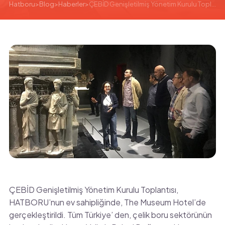
Hatboru
>
Blog
>
Haberler
>
ÇEBİD Genişletilmiş Yönetim Kurulu Toplantısına Ev Sahipliği Yaptık
ÇEBİD Genişletilmiş Yönetim Kurulu Toplantısı,
HATBORU’nun ev sahipliğinde, The Museum Hotel’de
gerçekleştirildi. Tüm Türkiye’ den, çelik boru sektörünün