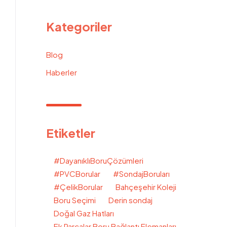
Kategoriler
Blog
Haberler
Etiketler
#DayanıklıBoruÇözümleri
#PVCBorular
#SondajBoruları
#ÇelikBorular
Bahçeşehir Koleji
Boru Seçimi
Derin sondaj
Doğal Gaz Hatları
Ek Parçalar Boru Bağlantı Elemanları