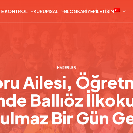
TE KONTROL
KURUMSAL
BLOG
KARIYER
İLETIŞIM
HABERLER
ru Ailesi, Öğret
de Ballıöz İlkok
ulmaz Bir Gün Ge