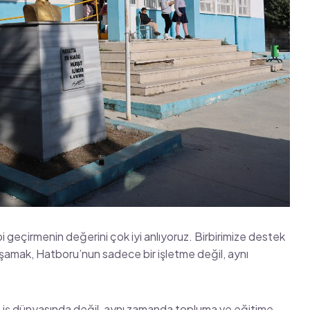
ibi geçirmenin değerini çok iyi anlıyoruz. Birbirimize destek
yaşamak, Hatboru’nun sadece bir işletme değil, aynı
 iş dünyasında değil, aynı zamanda topluma ve eğitime