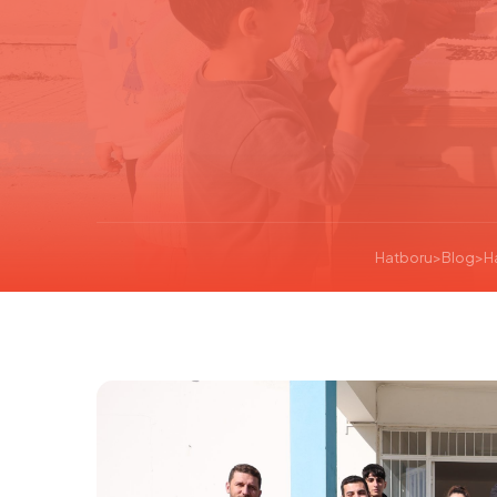
Hatboru
>
Blog
>
H