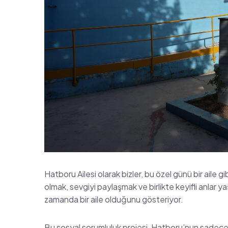
Hatboru Ailesi olarak bizler, bu özel günü bir aile g
olmak, sevgiyi paylaşmak ve birlikte keyifli anlar 
zamanda bir aile olduğunu gösteriyor.
Bu sosyal sorumluluk projesi, Hatboru’nun sadece