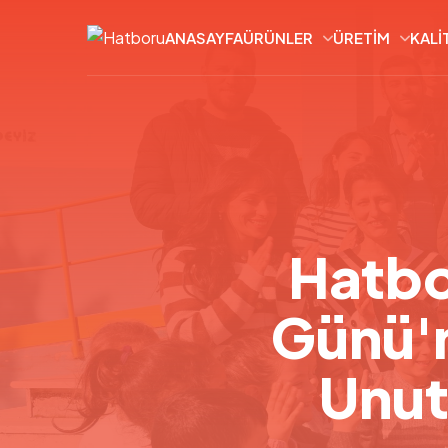
ANASAYFA
ÜRÜNLER
ÜRETIM
KALI
Hatbo
Günü'n
Unut