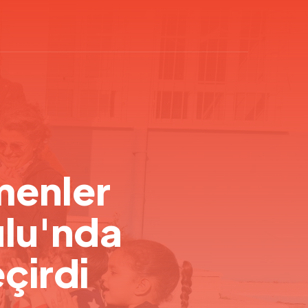
menler
ulu'nda
çirdi