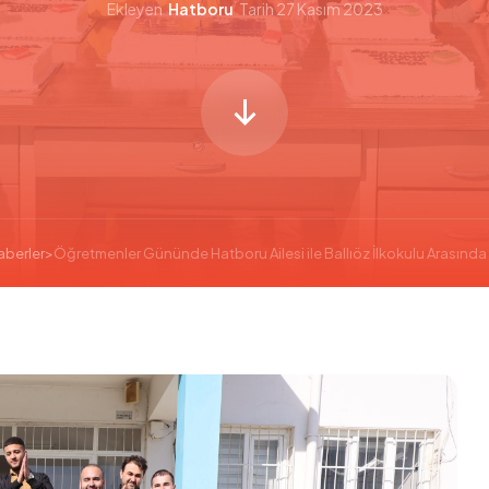
Ekleyen
Hatboru
Tarih
27 Kasım 2023
aberler
>
Öğretmenler Gününde Hatboru Ailesi ile Ballıöz İlkokulu Arasında 