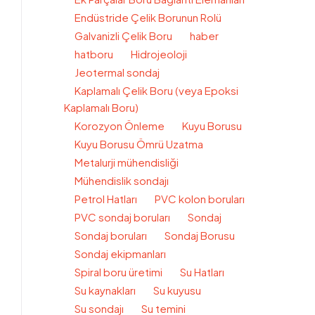
Endüstride Çelik Borunun Rolü
Galvanizli Çelik Boru
haber
hatboru
Hidrojeoloji
Jeotermal sondaj
Kaplamalı Çelik Boru (veya Epoksi
Kaplamalı Boru)
Korozyon Önleme
Kuyu Borusu
Kuyu Borusu Ömrü Uzatma
Metalurji mühendisliği
Mühendislik sondajı
Petrol Hatları
PVC kolon boruları
PVC sondaj boruları
Sondaj
Sondaj boruları
Sondaj Borusu
Sondaj ekipmanları
Spiral boru üretimi
Su Hatları
Su kaynakları
Su kuyusu
Su sondajı
Su temini