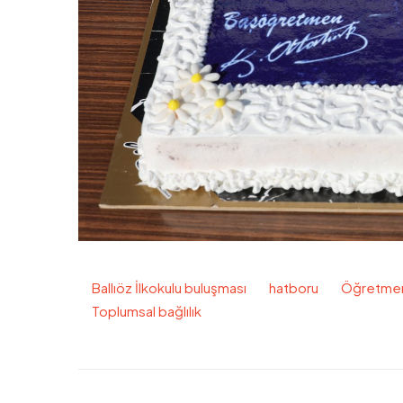
Ballıöz İlkokulu buluşması
hatboru
Öğretmenl
Toplumsal bağlılık