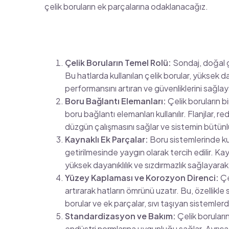
çelik boruların ek parçalarına odaklanacağız.
Çelik Boruların Temel Rolü:
Sondaj, doğal ga
Bu hatlarda kullanılan çelik borular, yüksek day
performansını artıran ve güvenliklerini sağl
Boru Bağlantı Elemanları:
Çelik boruların bi
boru bağlantı elemanları kullanılır. Flanjlar, red
düzgün çalışmasını sağlar ve sistemin bütün
Kaynaklı Ek Parçalar:
Boru sistemlerinde kull
getirilmesinde yaygın olarak tercih edilir. Kay
yüksek dayanıklılık ve sızdırmazlık sağlayarak h
Yüzey Kaplaması ve Korozyon Direnci:
Çe
artırarak hatların ömrünü uzatır. Bu, özellikle
borular ve ek parçalar, sıvı taşıyan sistemlerde
Standardizasyon ve Bakım:
Çelik boruların
endüstri normlarına uygunluğu sağlar. Ayrıca,