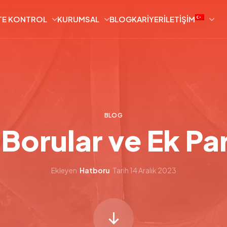
TE KONTROL
KURUMSAL
BLOG
KARIYER
İLETIŞIM
BLOG
 Borular ve Ek Pa
Ekleyen
Hatboru
Tarih
14 Aralık 2023