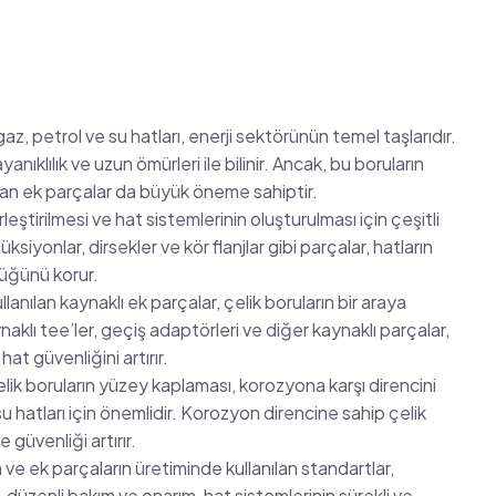
z, petrol ve su hatları, enerji sektörünün temel taşlarıdır.
anıklılık ve uzun ömürleri ile bilinir. Ancak, bu boruların
ayan ek parçalar da büyük öneme sahiptir.
rleştirilmesi ve hat sistemlerinin oluşturulması için çeşitli
üksiyonlar, dirsekler ve kör flanjlar gibi parçalar, hatların
lüğünü korur.
anılan kaynaklı ek parçalar, çelik boruların bir araya
naklı tee’ler, geçiş adaptörleri ve diğer kaynaklı parçalar,
at güvenliğini artırır.
lik boruların yüzey kaplaması, korozyona karşı direncini
 su hatları için önemlidir. Korozyon direncine sahip çelik
 güvenliği artırır.
 ve ek parçaların üretiminde kullanılan standartlar,
 düzenli bakım ve onarım, hat sistemlerinin sürekli ve