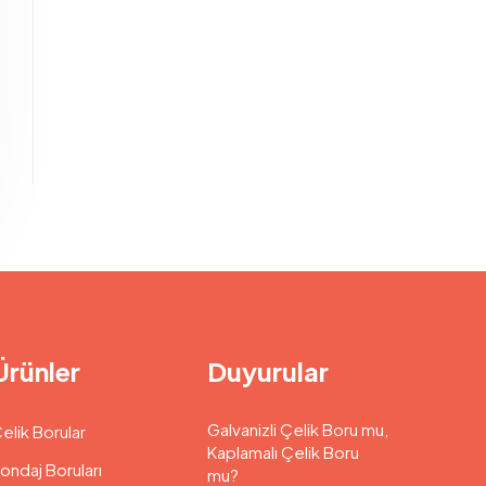
Ürünler
Duyurular
Galvanizli Çelik Boru mu,
elik Borular
Kaplamalı Çelik Boru
ondaj Boruları
mu?