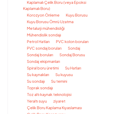
Kaplamalı Çelik Boru (veya Epoksi
Kaplamalı Boru)
Korozyon Önleme
Kuyu Borusu
Kuyu Borusu Ömrü Uzatma
Metalurji mühendisliği
Mühendislik sondajı
Petrol Hatları
PVC kolon boruları
PVC sondaj boruları
Sondaj
Sondaj boruları
Sondaj Borusu
Sondaj ekipmanları
Spiral boru üretimi
Su Hatları
Su kaynakları
Su kuyusu
Su sondajı
Su temini
Toprak sondajı
Toz altı kaynak teknolojisi
Yeraltı suyu
ziyaret
Çelik Boru Kaplama Kıyaslaması