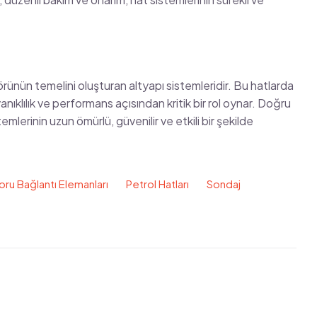
örünün temelini oluşturan altyapı sistemleridir. Bu hatlarda
yanıklılık ve performans açısından kritik bir rol oynar. Doğru
emlerinin uzun ömürlü, güvenilir ve etkili bir şekilde
oru Bağlantı Elemanları
Petrol Hatları
Sondaj
View all Posts