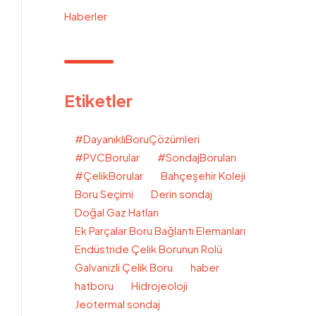
Haberler
Etiketler
#DayanıklıBoruÇözümleri
#PVCBorular
#SondajBoruları
#ÇelikBorular
Bahçeşehir Koleji
Boru Seçimi
Derin sondaj
Doğal Gaz Hatları
Ek Parçalar Boru Bağlantı Elemanları
Endüstride Çelik Borunun Rolü
Galvanizli Çelik Boru
haber
hatboru
Hidrojeoloji
Jeotermal sondaj