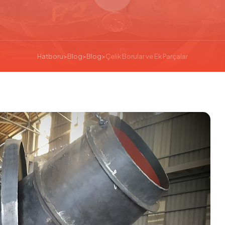
Hatboru
>
Blog
>
Blog
>
Çelik Borular ve Ek Parçalar