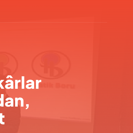
ârlar
dan,
t