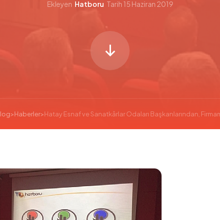
Ekleyen
Hatboru
Tarih
15 Haziran 2019
log
>
Haberler
>
Hatay Esnaf ve Sanatkârlar Odaları Başkanlarından, Firmam