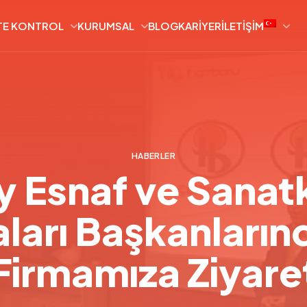
TE KONTROL
KURUMSAL
BLOG
KARIYER
İLETIŞIM
HABERLER
y Esnaf ve Sanatk
ları Başkanların
Firmamıza Ziyare