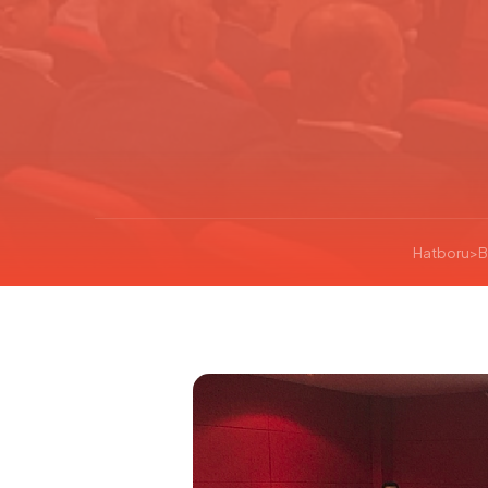
Hatboru
>
B