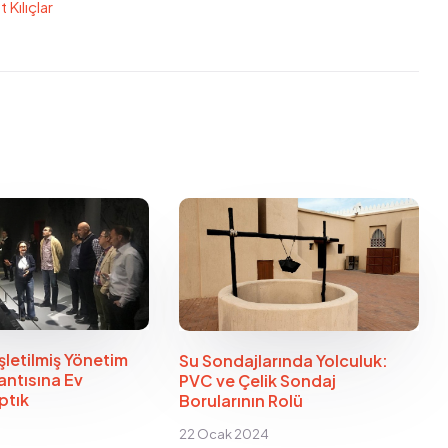
Kılıçlar
View all Posts
letilmiş Yönetim
Su Sondajlarında Yolculuk:
antısına Ev
PVC ve Çelik Sondaj
ptık
Borularının Rolü
22 Ocak 2024