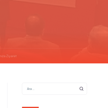
ıza Ziyaret