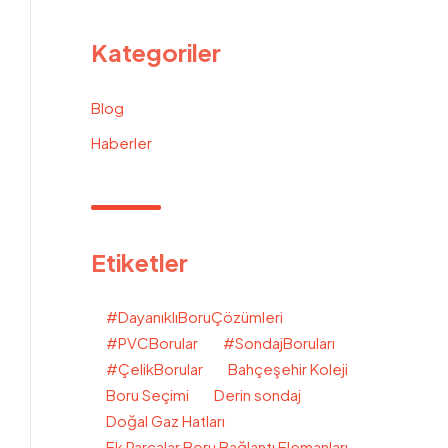
Kategoriler
Blog
Haberler
Etiketler
#DayanıklıBoruÇözümleri
#PVCBorular
#SondajBoruları
#ÇelikBorular
Bahçeşehir Koleji
Boru Seçimi
Derin sondaj
Doğal Gaz Hatları
Ek Parçalar Boru Bağlantı Elemanları