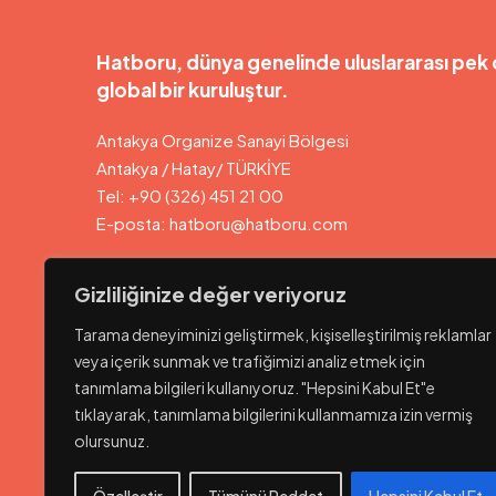
Hatboru, dünya genelinde uluslararası pek 
global bir kuruluştur.
Antakya Organize Sanayi Bölgesi
Antakya / Hatay/ TÜRKİYE
Tel: +90 (326) 451 21 00
E-posta:
hatboru@hatboru.com
HATBORU ROMANIA S.A
Gizliliğinize değer veriyoruz
Str. Portului Nr.1 Zona Libera Giurgiu /Romania
Phone: +40769109199
Tarama deneyiminizi geliştirmek, kişiselleştirilmiş reklamlar
Email: office@hatboru.ro
veya içerik sunmak ve trafiğimizi analiz etmek için
tanımlama bilgileri kullanıyoruz. "Hepsini Kabul Et"e
tıklayarak, tanımlama bilgilerini kullanmamıza izin vermiş
olursunuz.