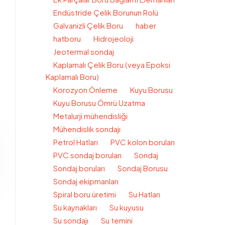
Endüstride Çelik Borunun Rolü
Galvanizli Çelik Boru
haber
hatboru
Hidrojeoloji
Jeotermal sondaj
Kaplamalı Çelik Boru (veya Epoksi
Kaplamalı Boru)
Korozyon Önleme
Kuyu Borusu
Kuyu Borusu Ömrü Uzatma
Metalurji mühendisliği
Mühendislik sondajı
Petrol Hatları
PVC kolon boruları
PVC sondaj boruları
Sondaj
Sondaj boruları
Sondaj Borusu
Sondaj ekipmanları
Spiral boru üretimi
Su Hatları
Su kaynakları
Su kuyusu
Su sondajı
Su temini