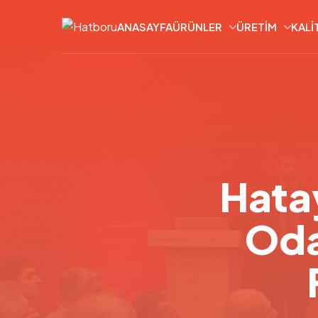
ANASAYFA
ÜRÜNLER
ÜRETIM
KALI
Hata
Oda